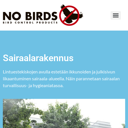
Sairaalarakennus
Lintuestekiskojen avulla estetään ikkunoiden ja julkisivun
likaantuminen sairaala-alueella. Näin parannetaan sairaalan
turvallisuus- ja hygieaniatasoa.