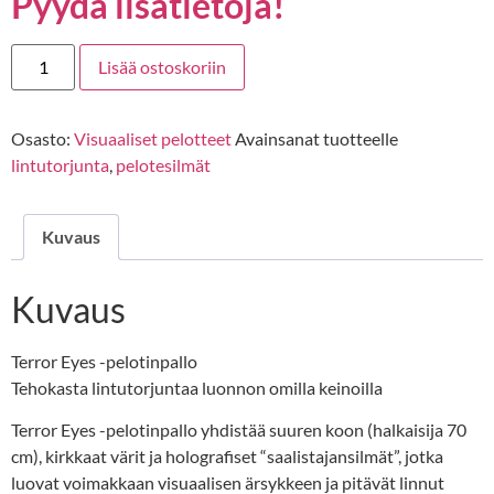
Pyydä lisätietoja!
Lisää ostoskoriin
Osasto:
Visuaaliset pelotteet
Avainsanat tuotteelle
lintutorjunta
,
pelotesilmät
Kuvaus
Kuvaus
Terror Eyes -pelotinpallo
Tehokasta lintutorjuntaa luonnon omilla keinoilla
Terror Eyes -pelotinpallo yhdistää suuren koon (halkaisija 70
cm), kirkkaat värit ja holografiset “saalistajansilmät”, jotka
luovat voimakkaan visuaalisen ärsykkeen ja pitävät linnut