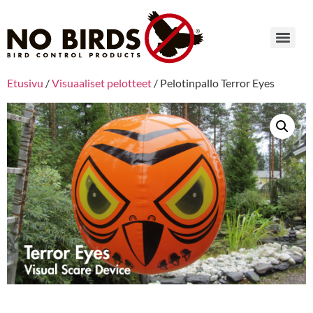
Etusivu
/
Visuaaliset pelotteet
/ Pelotinpallo Terror Eyes