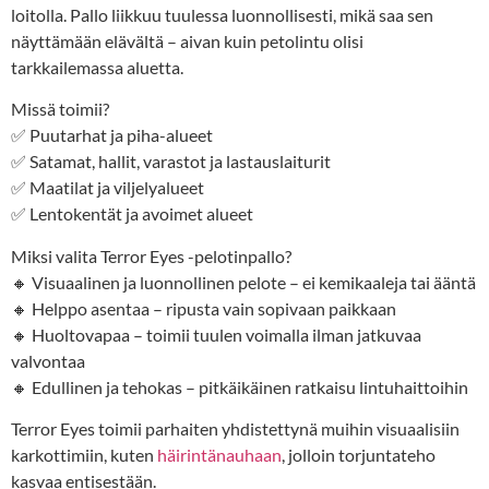
loitolla. Pallo liikkuu tuulessa luonnollisesti, mikä saa sen
näyttämään elävältä – aivan kuin petolintu olisi
tarkkailemassa aluetta.
Missä toimii?
✅ Puutarhat ja piha-alueet
✅ Satamat, hallit, varastot ja lastauslaiturit
✅ Maatilat ja viljelyalueet
✅ Lentokentät ja avoimet alueet
Miksi valita Terror Eyes -pelotinpallo?
🔸 Visuaalinen ja luonnollinen pelote – ei kemikaaleja tai ääntä
🔸 Helppo asentaa – ripusta vain sopivaan paikkaan
🔸 Huoltovapaa – toimii tuulen voimalla ilman jatkuvaa
valvontaa
🔸 Edullinen ja tehokas – pitkäikäinen ratkaisu lintuhaittoihin
Terror Eyes toimii parhaiten yhdistettynä muihin visuaalisiin
karkottimiin, kuten
häirintänauhaan
, jolloin torjuntateho
kasvaa entisestään.